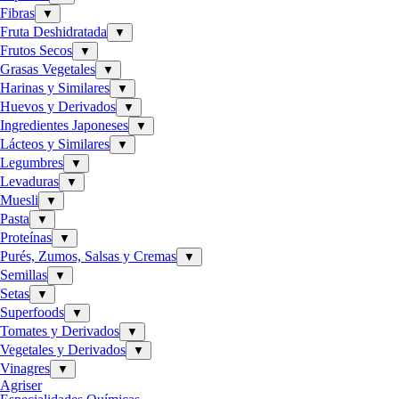
Fibras
▼
Fruta Deshidratada
▼
Frutos Secos
▼
Grasas Vegetales
▼
Harinas y Similares
▼
Huevos y Derivados
▼
Ingredientes Japoneses
▼
Lácteos y Similares
▼
Legumbres
▼
Levaduras
▼
Muesli
▼
Pasta
▼
Proteínas
▼
Purés, Zumos, Salsas y Cremas
▼
Semillas
▼
Setas
▼
Superfoods
▼
Tomates y Derivados
▼
Vegetales y Derivados
▼
Vinagres
▼
Agriser