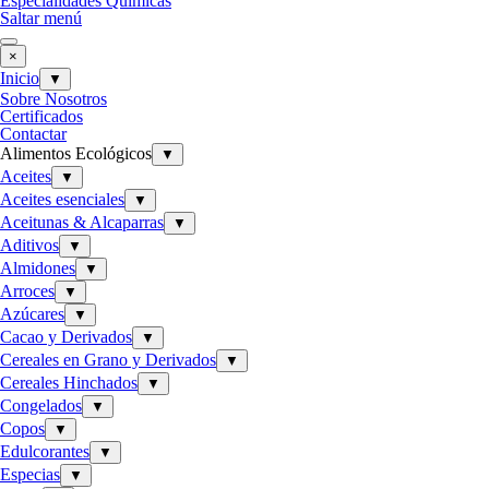
Especialidades Químicas
Saltar menú
×
Inicio
▼
Sobre Nosotros
Certificados
Contactar
Alimentos Ecológicos
▼
Aceites
▼
Aceites esenciales
▼
Aceitunas & Alcaparras
▼
Aditivos
▼
Almidones
▼
Arroces
▼
Azúcares
▼
Cacao y Derivados
▼
Cereales en Grano y Derivados
▼
Cereales Hinchados
▼
Congelados
▼
Copos
▼
Edulcorantes
▼
Especias
▼