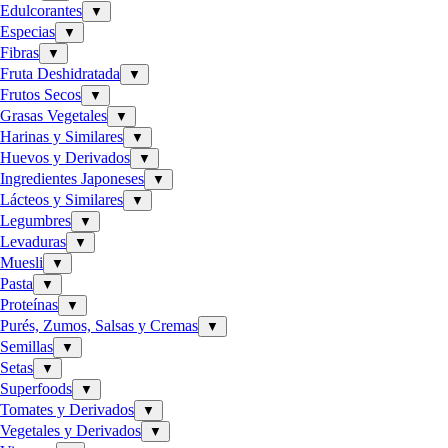
Edulcorantes
▼
Especias
▼
Fibras
▼
Fruta Deshidratada
▼
Frutos Secos
▼
Grasas Vegetales
▼
Harinas y Similares
▼
Huevos y Derivados
▼
Ingredientes Japoneses
▼
Lácteos y Similares
▼
Legumbres
▼
Levaduras
▼
Muesli
▼
Pasta
▼
Proteínas
▼
Purés, Zumos, Salsas y Cremas
▼
Semillas
▼
Setas
▼
Superfoods
▼
Tomates y Derivados
▼
Vegetales y Derivados
▼