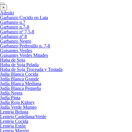
×
Adzuki
Garbanzo Cocido en Lata
Garbanzo n.7
Garbanzo n.7-8
Garbanzo nº 7,5-8
Garbanzo nº 8
Garbanzo Negro
Garbanzo Pedrosillo n. 7-8
Guisantes Verdes
Guisantes Verdes Mitades
Haba de Soja
Haba de Soja Pelada
Haba de Soja Troceada y Tostada
Judia Blanca Cocida
Judía Blanca Grande
Judía Blanca Mediana
Judía Blanca Pequeña
Judía Negra
Judía Pinta
Judía Roja Kidney
Judía Verde Mungo
Lenteja Beluga
Lenteja Castellana/Verde
Lenteja Cocida
Lenteja Estón
Lenteja Marrón