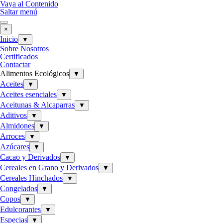
Vaya al Contenido
Saltar menú
×
Inicio
▼
Sobre Nosotros
Certificados
Contactar
Alimentos Ecológicos
▼
Aceites
▼
Aceites esenciales
▼
Aceitunas & Alcaparras
▼
Aditivos
▼
Almidones
▼
Arroces
▼
Azúcares
▼
Cacao y Derivados
▼
Cereales en Grano y Derivados
▼
Cereales Hinchados
▼
Congelados
▼
Copos
▼
Edulcorantes
▼
Especias
▼