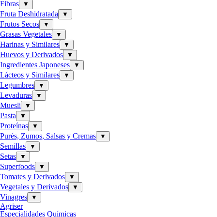
Fibras
▼
Fruta Deshidratada
▼
Frutos Secos
▼
Grasas Vegetales
▼
Harinas y Similares
▼
Huevos y Derivados
▼
Ingredientes Japoneses
▼
Lácteos y Similares
▼
Legumbres
▼
Levaduras
▼
Muesli
▼
Pasta
▼
Proteínas
▼
Purés, Zumos, Salsas y Cremas
▼
Semillas
▼
Setas
▼
Superfoods
▼
Tomates y Derivados
▼
Vegetales y Derivados
▼
Vinagres
▼
Agriser
Especialidades Químicas