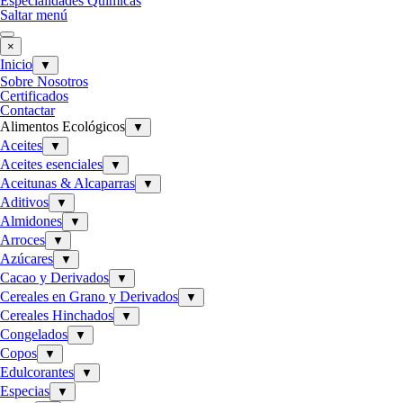
Especialidades Químicas
Saltar menú
×
Inicio
▼
Sobre Nosotros
Certificados
Contactar
Alimentos Ecológicos
▼
Aceites
▼
Aceites esenciales
▼
Aceitunas & Alcaparras
▼
Aditivos
▼
Almidones
▼
Arroces
▼
Azúcares
▼
Cacao y Derivados
▼
Cereales en Grano y Derivados
▼
Cereales Hinchados
▼
Congelados
▼
Copos
▼
Edulcorantes
▼
Especias
▼