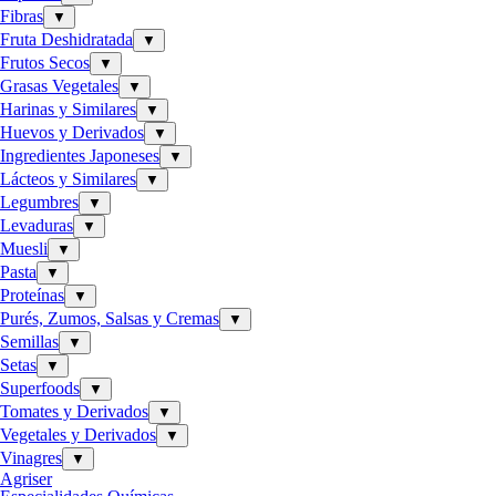
Fibras
▼
Fruta Deshidratada
▼
Frutos Secos
▼
Grasas Vegetales
▼
Harinas y Similares
▼
Huevos y Derivados
▼
Ingredientes Japoneses
▼
Lácteos y Similares
▼
Legumbres
▼
Levaduras
▼
Muesli
▼
Pasta
▼
Proteínas
▼
Purés, Zumos, Salsas y Cremas
▼
Semillas
▼
Setas
▼
Superfoods
▼
Tomates y Derivados
▼
Vegetales y Derivados
▼
Vinagres
▼
Agriser