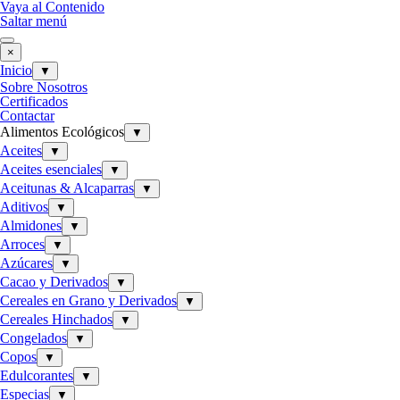
Vaya al Contenido
Saltar menú
×
Inicio
▼
Sobre Nosotros
Certificados
Contactar
Alimentos Ecológicos
▼
Aceites
▼
Aceites esenciales
▼
Aceitunas & Alcaparras
▼
Aditivos
▼
Almidones
▼
Arroces
▼
Azúcares
▼
Cacao y Derivados
▼
Cereales en Grano y Derivados
▼
Cereales Hinchados
▼
Congelados
▼
Copos
▼
Edulcorantes
▼
Especias
▼