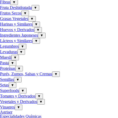
Fibras
▼
Fruta Deshidratada
▼
Frutos Secos
▼
Grasas Vegetales
▼
Harinas y Similares
▼
Huevos y Derivados
▼
Ingredientes Japoneses
▼
Lácteos y Similares
▼
Legumbres
▼
Levaduras
▼
Muesli
▼
Pasta
▼
Proteínas
▼
Purés, Zumos, Salsas y Cremas
▼
Semillas
▼
Setas
▼
Superfoods
▼
Tomates y Derivados
▼
Vegetales y Derivados
▼
Vinagres
▼
Agriser
Especialidades Químicas