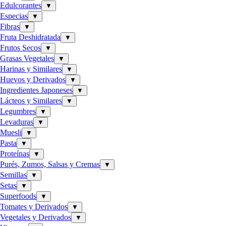
Edulcorantes
▼
Especias
▼
Fibras
▼
Fruta Deshidratada
▼
Frutos Secos
▼
Grasas Vegetales
▼
Harinas y Similares
▼
Huevos y Derivados
▼
Ingredientes Japoneses
▼
Lácteos y Similares
▼
Legumbres
▼
Levaduras
▼
Muesli
▼
Pasta
▼
Proteínas
▼
Purés, Zumos, Salsas y Cremas
▼
Semillas
▼
Setas
▼
Superfoods
▼
Tomates y Derivados
▼
Vegetales y Derivados
▼