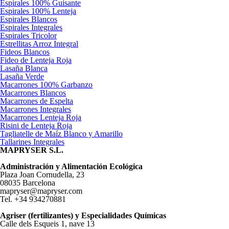
Espirales 100% Guisante
Espirales 100% Lenteja
Espirales Blancos
Espirales Integrales
Espirales Tricolor
Estrellitas Arroz Integral
Fideos Blancos
Fideo de Lenteja Roja
Lasaña Blanca
Lasaña Verde
Macarrones 100% Garbanzo
Macarrones Blancos
Macarrones de Espelta
Macarrones Integrales
Macarrones Lenteja Roja
Risini de Lenteja Roja
Tagliatelle de Maíz Blanco y Amarillo
Tallarines Integrales
MAPRYSER S.L.
Administración y Alimentación Ecológica
Plaza Joan Cornudella, 23
08035 Barcelona
mapryser@mapryser.com
Tel. +34 934270881
Agriser (fertilizantes) y Especialidades Químicas
Calle dels Esqueis 1, nave 13